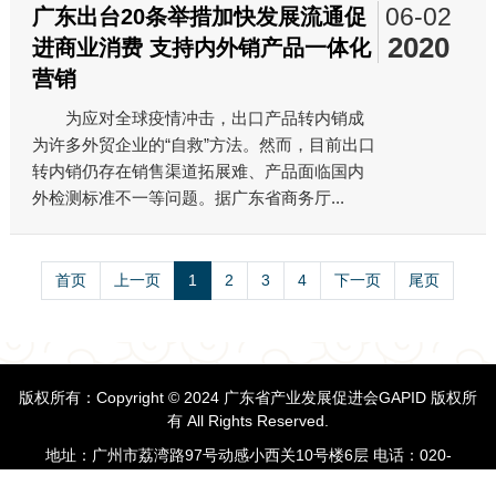
06-02
广东出台20条举措加快发展流通促
2020
进商业消费 支持内外销产品一体化
营销
为应对全球疫情冲击，出口产品转内销成
为许多外贸企业的“自救”方法。然而，目前出口
转内销仍存在销售渠道拓展难、产品面临国内
外检测标准不一等问题。据广东省商务厅...
首页
上一页
1
2
3
4
下一页
尾页
版权所有：Copyright © 2024 广东省产业发展促进会GAPID 版权所
有 All Rights Reserved.
地址：广州市荔湾路97号动感小西关10号楼6层 电话：020-
83881076 邮箱：chngma@163.com